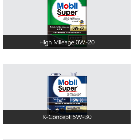
High Mileage 0W-20
K-Concept 5W-30