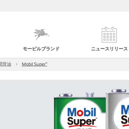
モービルブランド
ニュースリリース
潤滑油
Mobil Super™