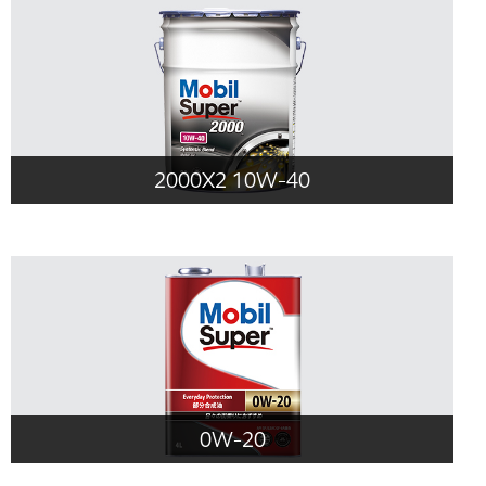
2000X2 10W-40
0W-20