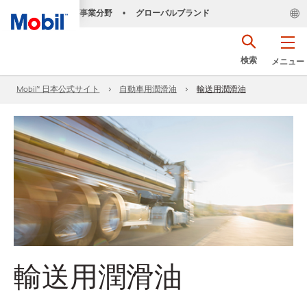
事業分野
グローバルブランド
•
検索
メニュー
Mobil™ 日本公式サイト
自動車用潤滑油
輸送用潤滑油
輸送用潤滑油