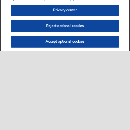
Privacy center
Reject optional cookies
Accept optional cookies
Sitemap
自動車用潤滑油
産業用潤滑油
ニュースリリース
•
•
•
•