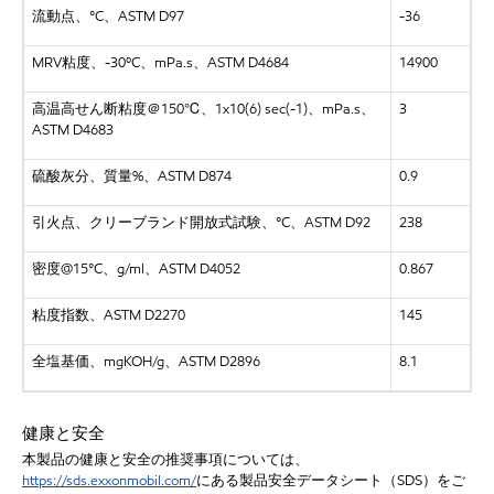
流動点、°C、ASTM D97
-36
MRV粘度、-30ºC、mPa.s、ASTM D4684
14900
高温高せん断粘度＠150℃、1x10(6) sec(-1)、mPa.s、
3
ASTM D4683
硫酸灰分、質量%、ASTM D874
0.9
引火点、クリーブランド開放式試験、°C、ASTM D92
238
密度@15°C、g/ml、ASTM D4052
0.867
粘度指数、ASTM D2270
145
全塩基価、mgKOH/g、ASTM D2896
8.1
健康と安全
本製品の健康と安全の推奨事項については、
https://sds.exxonmobil.com/
にある製品安全データシート（SDS）をご