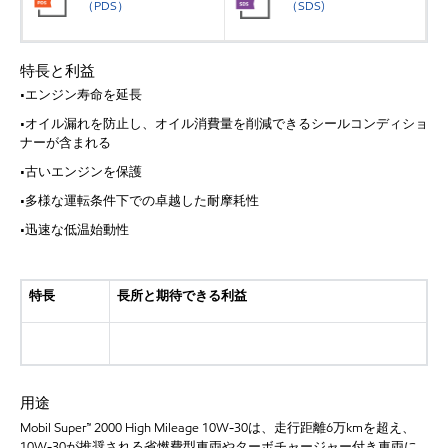
（PDS）
（SDS)
特長と利益
•エンジン寿命を延長
•オイル漏れを防止し、オイル消費量を削減できるシールコンディショ
ナーが含まれる
•古いエンジンを保護
•多様な運転条件下での卓越した耐摩耗性
•迅速な低温始動性
特長
長所と期待できる利益
用途
Mobil Super™ 2000 High Mileage 10W-30は、走行距離6万kmを超え、
10W-30が推奨される省燃費型車両やターボチャージャー付き車両に