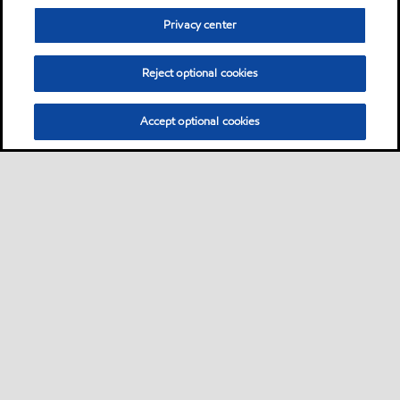
Privacy center
Reject optional cookies
Accept optional cookies
Sitemap
自動車用潤滑油
産業用潤滑油
ニュースリリース
•
•
•
•