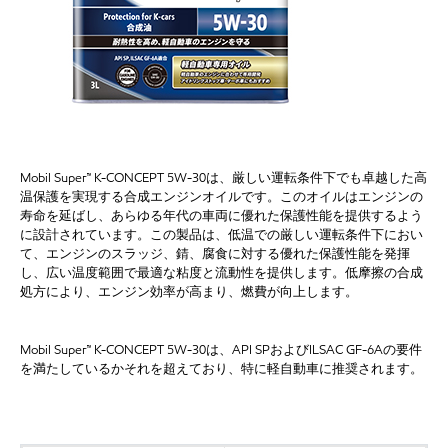
Mobil Super™ K-CONCEPT 5W-30は、厳しい運転条件下でも卓越した高
温保護を実現する合成エンジンオイルです。このオイルはエンジンの
寿命を延ばし、あらゆる年代の車両に優れた保護性能を提供するよう
に設計されています。この製品は、低温での厳しい運転条件下におい
て、エンジンのスラッジ、錆、腐食に対する優れた保護性能を発揮
し、広い温度範囲で最適な粘度と流動性を提供します。低摩擦の合成
処方により、エンジン効率が高まり、燃費が向上します。
Mobil Super™ K-CONCEPT 5W-30は、API SPおよびILSAC GF-6Aの要件
を満たしているかそれを超えており、特に軽自動車に推奨されます。