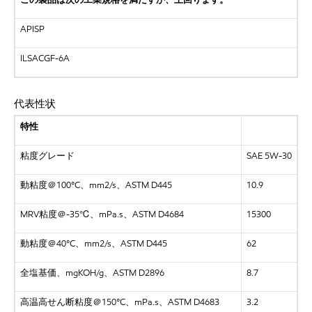
この製品は次の工業規格を満たすか、上回ります。
APISP
ILSACGF-6A
代表性状
特性
粘度グレード
SAE 5W-30
動粘度＠100°C、mm2/s、ASTM D445
10.9
MRV粘度＠-35℃、mPa.s、ASTM D4684
15300
動粘度＠40°C、mm2/s、ASTM D445
62
全塩基価、mgKOH/g、ASTM D2896
8.7
高温高せん断粘度＠150°C、mPa.s、ASTM D4683
3.2