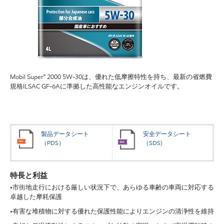
Mobil Super™ 2000 5W-30は、優れた低摩擦特性を持ち、最新の省燃費
規格ILSAC GF-6Aに準拠した高性能なエンジンオイルです。
製品データシート
安全データシート
（PDS）
（SDS)
特長と利益
•市街地走行における厳しい状況下で、あらゆる車齢の車両に対応する
卓越した摩耗保護
•有害な堆積物に対する優れた保護性能によりエンジンの清浄性を維持