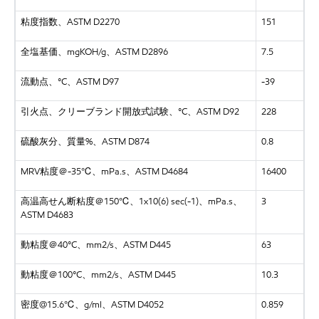
粘度指数、
ASTM D2270
151
全塩基価、
mgKOH/g、ASTM D2896
7.5
流動点、
°C、ASTM D97
-39
引火点、クリーブランド開放式試験、
°C、ASTM D92
228
硫酸灰分、質量
%、ASTM D874
0.8
MRV粘度＠-35℃、mPa.s、ASTM D4684
16400
高温高せん断粘度＠
150℃、1x10(6) sec(-1)、mPa.s、
3
ASTM D4683
動粘度＠
40°C、mm2/s、ASTM D445
63
動粘度＠
100°C、mm2/s、ASTM D445
10.3
密度
@15.6℃、g/ml、ASTM D4052
0.859