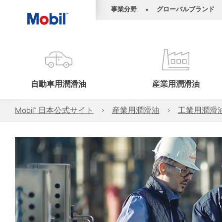
事業分野
グローバルブランド
•
自動車用潤滑油
産業用潤滑油
Mobil™ 日本公式サイト
産業用潤滑油
工業用潤滑