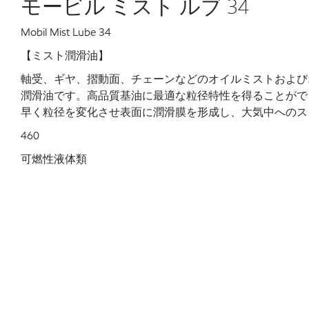
モービル ミスト ルブ 34
Mobil Mist Lube 34
【ミスト潤滑油】
軸受、ギヤ、摺動面、チェーンなどのオイルミストおよび
潤滑油です。高品質基油に最適な粒径特性を得ることがで
早く粒径を変化させ表面に潤滑膜を形成し、大気中へのス
460
可燃性液体類