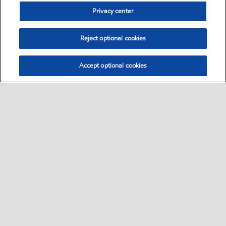
Privacy center
Reject optional cookies
Accept optional cookies
Sitemap
自動車用潤滑油
産業用潤滑油
ニュースリリース
•
•
•
•