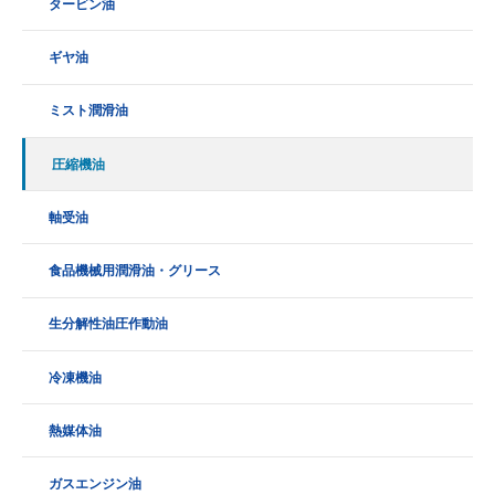
タービン油
ギヤ油
ミスト潤滑油
圧縮機油
軸受油
食品機械用潤滑油・グリース
生分解性油圧作動油
冷凍機油
熱媒体油
ガスエンジン油