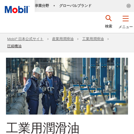
事業分野
グローバルブランド
•
検索
メニュー
Mobil™ 日本公式サイト
産業用潤滑油
工業用潤滑油
圧縮機油
工業用潤滑油