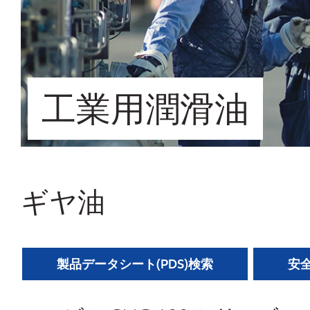
工業用潤滑油
ギヤ油
製品データシート(PDS)検索
安全