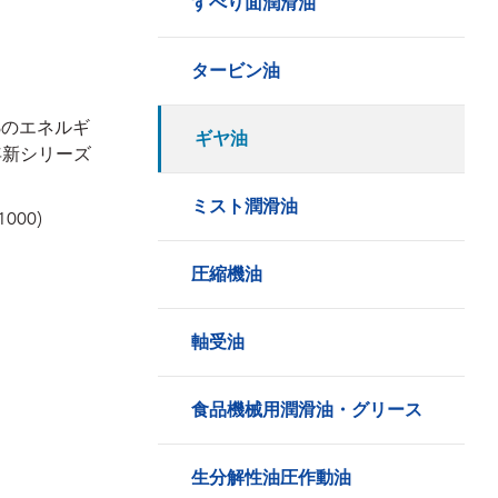
すべり面潤滑油
タービン油
%のエネルギ
ギヤ油
年新シリーズ
ミスト潤滑油
1000)
圧縮機油
軸受油
食品機械用潤滑油・グリース
生分解性油圧作動油