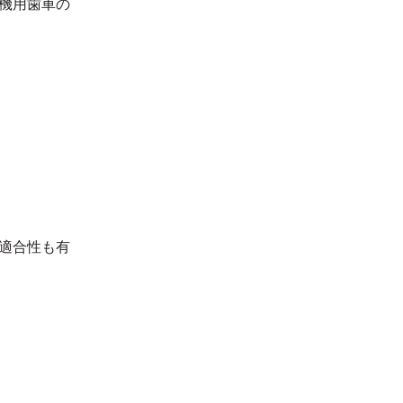
機用歯車の
適合性も有