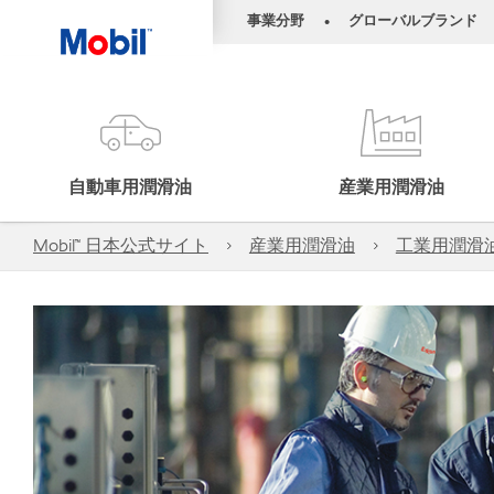
事業分野
グローバルブランド
•
自動車用潤滑油
産業用潤滑油
Mobil™ 日本公式サイト
産業用潤滑油
工業用潤滑