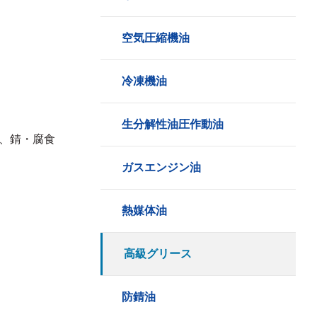
空気圧縮機油
冷凍機油
生分解性油圧作動油
、錆・腐食
ガスエンジン油
熱媒体油
高級グリース
防錆油