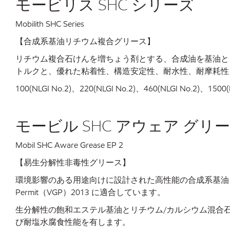
モービリス SHC シリーズ
Mobilith SHC Series
【合成系基油リチウム複合グリース】
リチウム複合石けんを増ちょう剤とする、合成油を基油と
トルクと、優れた粘着性、構造安定性、耐水性、耐摩耗性
100(NLGI No.2)、220(NLGI No.2)、460(NLGI No.2)、1500(N
モービル SHC アウェア グリース
Mobil SHC Aware Grease EP 2
【易生分解性非毒性グリース】
環境影響のある用途向けに設計された高性能の合成系基油グリース
Permit（VGP）2013 に適合しています。
生分解性の飽和エステル基油とリチウム/カルシウム混合
び耐塩水腐食性能を有します。