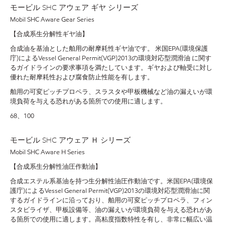
モービル SHC アウェア ギヤ シリーズ
Mobil SHC Aware Gear Series
【合成系生分解性ギヤ油】
合成油を基油とした舶用の耐摩耗性ギヤ油です。 米国EPA(環境保護
庁)によるVessel General Permit(VGP)2013の環境対応型潤滑油 に関す
るガイドラインの要求事項を満たしています。ギヤおよび軸受に対し
優れた耐摩耗性および腐食防止性能を有します。
舶用の可変ピッチプロペラ、スラスタや甲板機械など油の漏えいが環
境負荷を与える恐れがある箇所での使用に適します。
68、100
モービル SHC アウェア Ｈ シリーズ
Mobil SHC Aware H Series
【合成系生分解性油圧作動油】
合成エステル系基油を持つ生分解性油圧作動油です。米国EPA(環境保
護庁)によるVessel General Permit(VGP)2013の環境対応型潤滑油に関
するガイドラインに沿っており、舶用の可変ピッチプロペラ、フィン
スタビライザ、甲板設備等、油の漏えいが環境負荷を与える恐れがあ
る箇所での使用に適します。高粘度指数特性を有し、非常に幅広い温