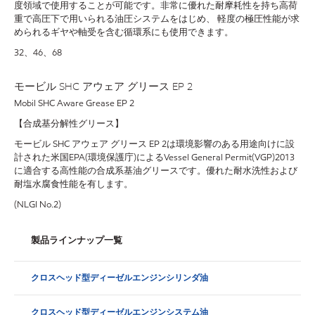
度領域で使用することが可能です。非常に優れた耐摩耗性を持ち高荷
重で高圧下で用いられる油圧システムをはじめ、 軽度の極圧性能が求
められるギヤや軸受を含む循環系にも使用できます。
32、46、68
モービル SHC アウェア グリース EP 2
Mobil SHC Aware Grease EP 2
【合成基分解性グリース】
モービル SHC アウェア グリース EP 2は環境影響のある用途向けに設
計された米国EPA(環境保護庁)によるVessel General Permit(VGP)2013
に適合する高性能の合成系基油グリースです。優れた耐水洗性および
耐塩水腐食性能を有します。
(NLGI No.2)
製品ラインナップ一覧
クロスヘッド型ディーゼルエンジンシリンダ油
クロスヘッド型ディーゼルエンジンシステム油