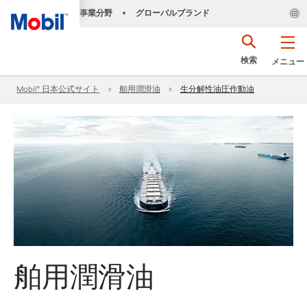
事業分野
グローバルブランド
•
検索
メニュー
Mobil™ 日本公式サイト
舶用潤滑油
生分解性油圧作動油
舶用潤滑油