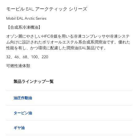
モービル EAL アークティック シリーズ
Mobil EAL Arctic Series
【合成系冷凍機油】
オゾン層にやさしいHFC冷媒を用いる冷凍コンプレッサや冷凍システ
ム向けに設計されたポリオールエステル系合成系潤滑油です。優れた
性能を有し、かつ環境に配慮した潤滑油(EAL製品)です。
32、46、68、100、220
可燃性液体類
製品ラインナップ一覧
油圧作動油
タービン油
ギヤ油