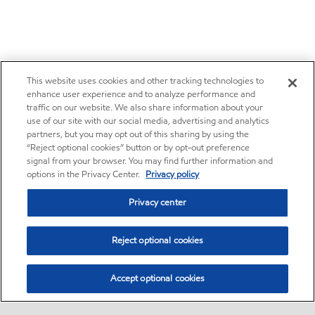
This website uses cookies and other tracking technologies to
enhance user experience and to analyze performance and
traffic on our website. We also share information about your
use of our site with our social media, advertising and analytics
partners, but you may opt out of this sharing by using the
“Reject optional cookies” button or by opt-out preference
signal from your browser. You may find further information and
options in the Privacy Center.
Privacy policy
Privacy center
Reject optional cookies
Accept optional cookies