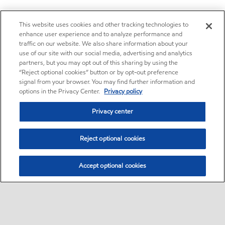
This website uses cookies and other tracking technologies to
enhance user experience and to analyze performance and
traffic on our website. We also share information about your
use of our site with our social media, advertising and analytics
partners, but you may opt out of this sharing by using the
“Reject optional cookies” button or by opt-out preference
signal from your browser. You may find further information and
options in the Privacy Center.
Privacy policy
Privacy center
Reject optional cookies
Accept optional cookies