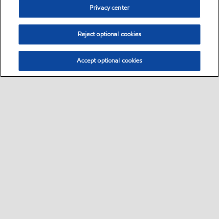
Privacy center
Reject optional cookies
Accept optional cookies
Sitemap
自動車用潤滑油
産業用潤滑油
ニュースリリース
•
•
•
•