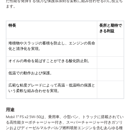
た性能を発揮する強力な保護添加剤を柔軟に組み合わせるのに役立ち
ます。
特長
長所と期待で
きる利益
堆積物やスラッジの蓄積を防止し、エンジンの長命
化と清浄化を実現。
オイルの寿命を延ばすことができる酸化防止剤。
低温での動作および保護。
広範な粘度グレードによって高温・低温時の保護と
いう柔軟な組み合わせを実現。
用途
Mobil 1™ FS x2 5W-50は、乗用車、小型バン、トラックに搭載されてい
る高性能ターボチャージャー付き、スーパーチャージャー付きガソリ
ンおよびディーゼルマルチバルブ燃料噴射エンジンを含むあらゆる種