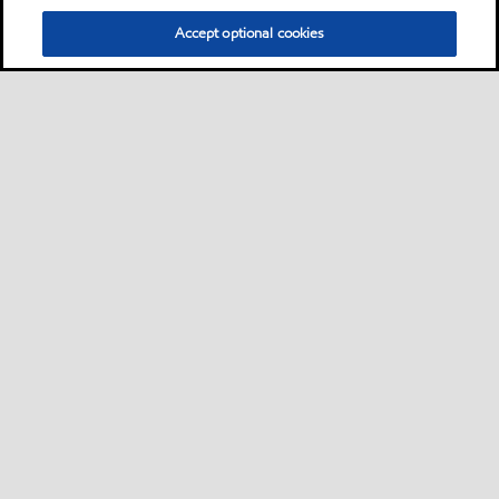
Accept optional cookies
Sitemap
自動車用潤滑油
産業用潤滑油
ニュースリリース
•
•
•
•
お問い合わせ
製品データシート(PDS)
安全データシート(SDS)
•
•
•
•