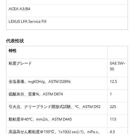
ACEA A3/B4
LEXUS
LFA Service Fill
代表性状
特性
粘度グレード
SAE 5W-
50
全塩基価、mgKOH/g、ASTM D2896
12.5
硫酸灰分、質量%、ASTM D874
1
引火点、クリーブランド開放式試験、°C、ASTM D92
225
動粘度＠40°C、mm2/s、ASTM D445
113
高温高せん断粘度＠150℃、1x10(6) sec(-1)、mPa.s、
4.3