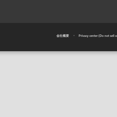
•
会社概要
•
Privacy center (Do not sell 