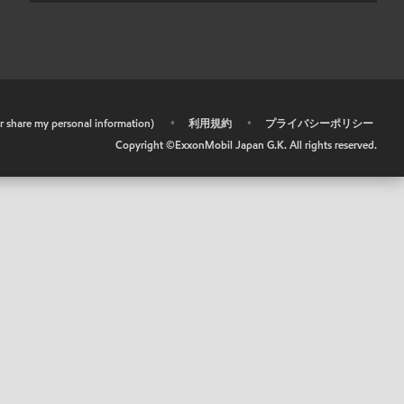
or share my personal information)
•
利用規約
•
プライバシーポリシー
Copyright ©ExxonMobil Japan G.K. All rights reserved.