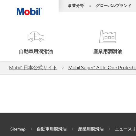
事業分野
グローバルブランド
•
自動車用潤滑油
産業用潤滑油
Mobil™ 日本公式サイト
Mobil Super™ All In One Protec
Sitemap
自動車用潤滑油
産業用潤滑油
ニュースリ
•
•
•
•