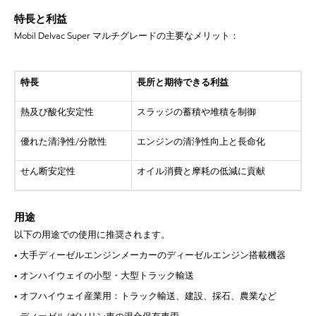
特長と利益
Mobil Delvac Super マルチグレードの主要なメリット：
特長
長所と期待できる利益
熱及び酸化安定性
スラッジの蓄積や堆積を制御
優れた清浄性
/分散性
エンジンの清浄性向上と長命化
せん断安定性
オイル消費と摩耗の低減に貢献
用途
以下の用途での使用に推奨されます。
• 大手ディーゼルエンジンメーカーのディーゼルエンジン搭載機器
• オンハイウェイの小型・大型トラック輸送
• オフハイウェイ産業用：トラック輸送、建設、採石、農業など