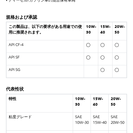
• ディーゼル/ガソリン車の混合保有車両
規格および承認
この製品は、以下の要求がある用途での使
10W-
15W-
20W-
用に推奨されます。
30
40
50
API CF-4
◯
◯
◯
API SF
◯
◯
◯
API SG
◯
◯
代表性状
特性
10W-
15W-
20W-
30
40
50
粘度グレード
SAE
SAE
SAE
10W-30
15W-40
20W-50