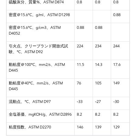
硫酸灰分、質量
%、ASTM D874
0.8
0.8
0.8
密度＠
15.6°C、g/ml、ASTM D1298
0.88
密度＠
15.6°C、g/cm3、ASTM
0.88
0.88
D4052
引火点、クリーブランド開放式試
224
234
244
験、
°C、ASTM D92
動粘度＠
100°C、mm2/s、ASTM
11.5
14.3
17.6
D445
動粘度＠
40°C、mm2/s、ASTM
76
105
149
D445
流動点、
°C、ASTM D97
-33
-27
-30
全塩基価、
mgKOH/g、ASTM D2896
8.2
8.2
8.2
粘度指数、
ASTM D2270
146
139
129