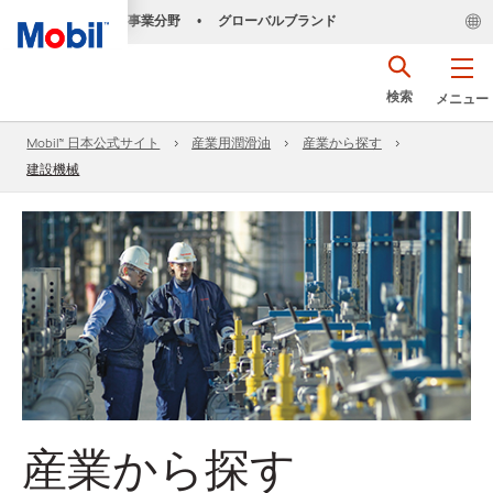
事業分野
グローバルブランド
•
検索
メニュー
Mobil™ 日本公式サイト
産業用潤滑油
産業から探す
建設機械
産業から探す